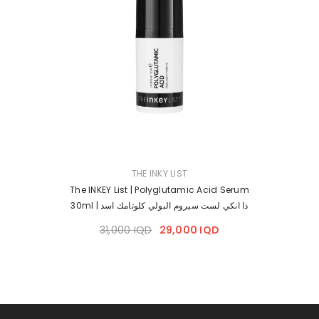
VENDOR:
THE INKY LIST
The INKEY List | Polyglutamic Acid Serum
30ml | ذا انكي لست سيروم البولي كلوتامك اسد
31,000 IQD
29,000 IQD