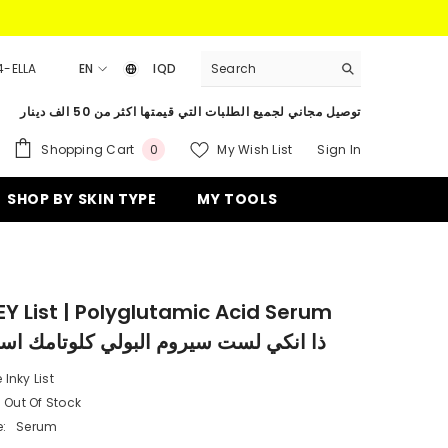
4-ELLA
EN
IQD
EN
IQD
توصيل مجاني لجميع الطلبات التي قيمتها اكثر من 50 الف دينار
AR
0
Shopping Cart
My Wish List
Sign In
0
items
SHOP BY SKIN TYPE
MY TOOLS
EY List | Polyglutamic Acid Serum
0ml | ذا انكي لست سيروم البولي كلوتامك اسد
 Inky List
Out Of Stock
:
Serum