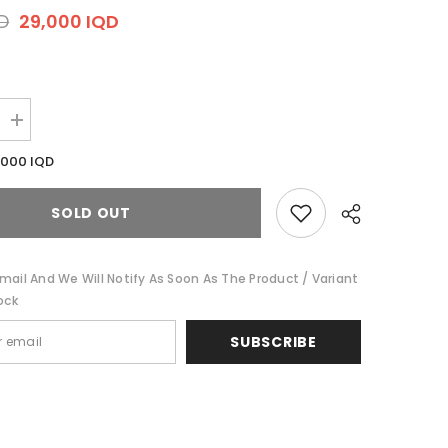
QD
29,000 IQD
Increase
quantity
for
,000 IQD
The
INKEY
List
SOLD OUT
|
ic
Polyglutamic
Acid
Serum
30ml
mail And We Will Notify As Soon As The Product / Variant
|
ock
ذا
انكي
لست
SUBSCRIBE
سيروم
البولي
كلوتامك
اسد