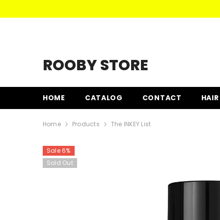
SKIP TO CONTENT
ROOBY STORE
HOME
CATALOG
CONTACT
HAIR
Home
Products
The INKEY List
Sale 6%
Sold Out