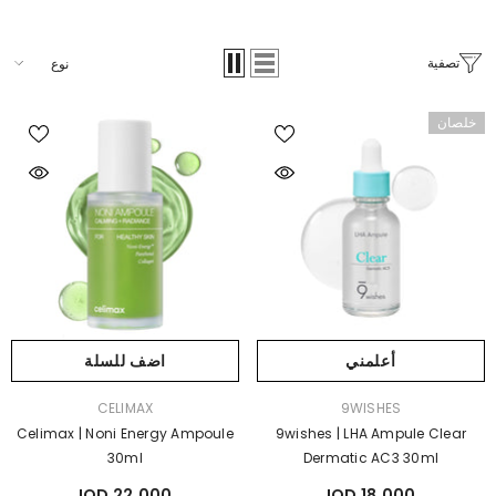
تصفية
نوع
خلصان
أعلمني
اضف للسلة
بائع:
بائع:
CELIMAX
9WISHES
Celimax | Noni Energy Ampoule
9wishes | LHA Ampule Clear
30ml
Dermatic AC3 30ml
22,000 IQD
18,000 IQD