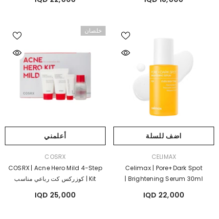
خلصان
اضف للسلة
أعلمني
بائع:
بائع:
COSRX
CELIMAX
COSRX | Acne Hero Mild 4-Step
Celimax | Pore+Dark Spot
Brightening Serum 30ml |
Kit | كوزركس كت رباعي مناسب
سيليماكس سيروم التفتيح و معالجة
للبشرة المعرضة للحبوب
25,000 IQD
22,000 IQD
مشاكل المسام