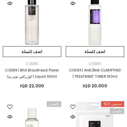
اضف للسلة
اضف للسلة
بائع:
بائع:
COSRX
COSRX
COSRX | BHA Blackhead Power
COSRX | AHA/BHA CLARIFYING
TREATMENT TONER 150ml |
Liquid 100ml | كوزركس تونر بيتا
كوزركس تونر الاحماض الفا و بيتا
هيدروكسي للرؤس السوداء
22,000 IQD
20,000 IQD
هيدروكسي مقشر و مفتح للبشرة
تخفيض 20%
خلصان
خلصان