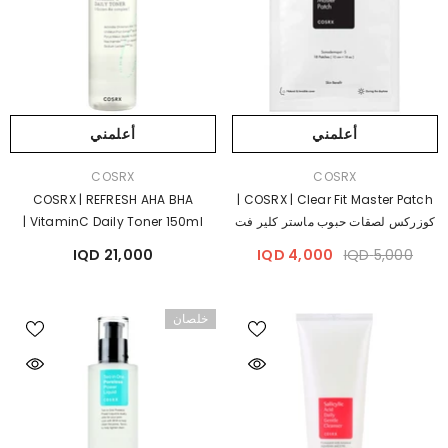
أعلمني
أعلمني
بائع:
بائع:
COSRX
COSRX
COSRX | REFRESH AHA BHA
COSRX | Clear Fit Master Patch |
كوزركس لصقات حبوب ماستر كلير فت
VitaminC Daily Toner 150ml |
كوزركس تونر احماض الفا و بيتا
21,000 IQD
4,000 IQD
5,000 IQD
هيدروكسي و فيتامين سي
خلصان