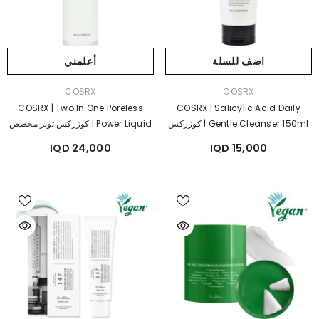
اضف للسلة
أعلمني
بائع:
بائع:
COSRX
COSRX
COSRX | Two In One Poreless
COSRX | Salicylic Acid Daily
Gentle Cleanser 150ml | كوزركس
Power Liquid | كوزركس تونر مخصص
غسول جل لطيف بالسالسلك اسد
لتنضيف و معالجة مشكلة المسام الواسع
24,000 IQD
15,000 IQD