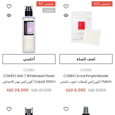
تخفيض 20%
تخفيض 11%
خلصان
اضف للسلة
أعلمني
بائع:
بائع:
COSRX
COSRX
COSRX | AHA 7 Whitehead Power
COSRX | Acne Pimple Master
Patch | كوزركس لصقات حبوب ماستر
Liquid 100ml | كوزركس تونر الاحماض
الفا هيدروكسي مقشر و مفتح للبشرة
24,000 IQD
27,000 IQD
4,000 IQD
5,000 IQD