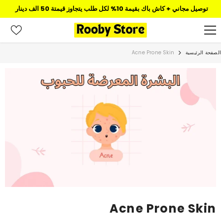
تخطى الى المحتوى
توصيل مجاني + كاش باك بقيمة 10% لكل طلب يتجاوز قيمتة 50 الف دينار
الصفحة الرئيسية
Acne Prone Skin
Acne Prone Skin