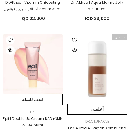
Dr.Althea | Vitamin C Boosting
Dr. Althea | Aqua Marine Jelly
Mist 100ml
Serum 30ml | د. الثيا سيروم فيتامين
سي عالي الفعالية و المناسب للبشرة
22,000 IQD
23,000 IQD
الحساسة
خلصان
اضف للسلة
أعلمني
بائع:
EPII
Epii | Double Up Cream NAD+NMN
بائع:
DR.CEURACLE
& TXA 50ml
Dr.Ceuracle | Vegan Kombucha